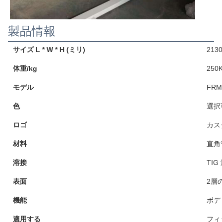
製品情報
サイズ L * W * H (ミリ)
213
体重/kg
250
モデル
FRM
色
選択
ロゴ
カス
材料
直角
溶接
TIG
表面
2層
機能
ボデ
適用する
フィ