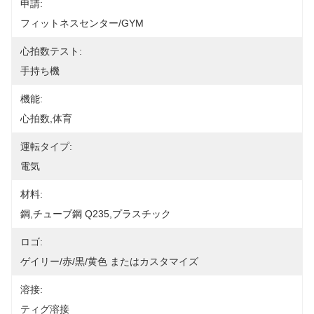
申請:
フィットネスセンター/GYM
心拍数テスト:
手持ち機
機能:
心拍数,体育
運転タイプ:
電気
材料:
鋼,チューブ鋼 Q235,プラスチック
ロゴ:
ゲイリー/赤/黒/黄色 またはカスタマイズ
溶接:
ティグ溶接