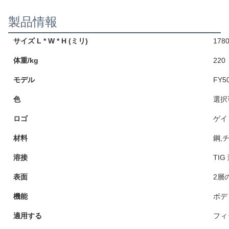
製品情報
サイズ L * W * H (ミリ)
178
体重/kg
220
モデル
FY5
色
選択
ロゴ
ゲイ
材料
鋼,
溶接
TIG
表面
2層
機能
ボデ
適用する
フィ