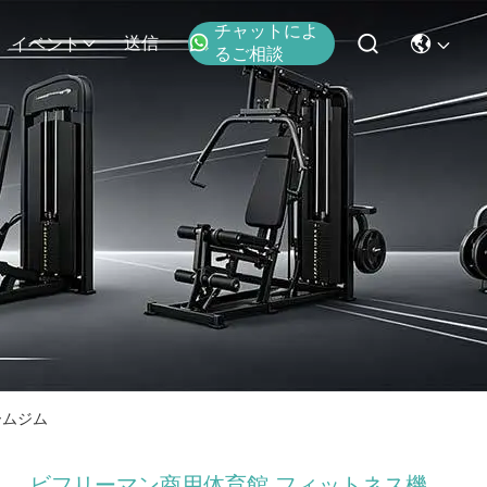
チャットによ
送信
イベント
るご相談
ームジム
ビフリーマン商用体育館 フィットネス機