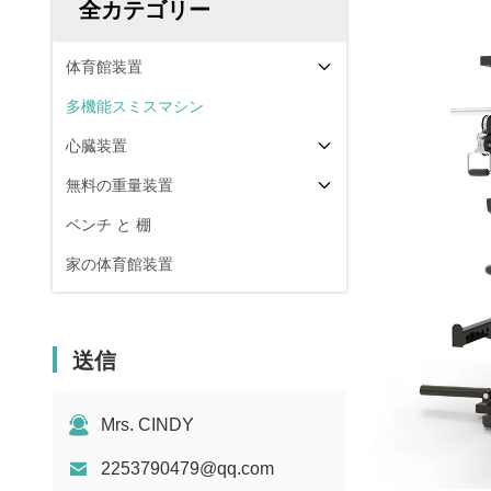
全カテゴリー
体育館装置
多機能スミスマシン
心臓装置
無料の重量装置
ベンチ と 棚
家の体育館装置
送信
Mrs. CINDY
2253790479@qq.com