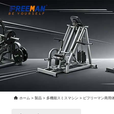
ホーム
>
製品
>
多機能スミスマシン
>
ビフリーマン商用体