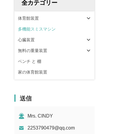
全カテゴリー
体育館装置
多機能スミスマシン
心臓装置
無料の重量装置
ベンチ と 棚
家の体育館装置
送信
Mrs. CINDY
2253790479@qq.com