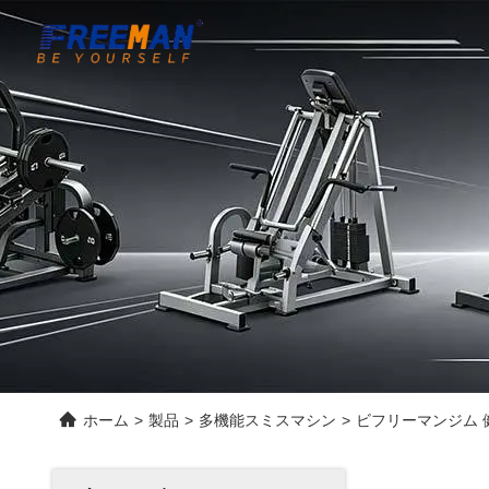
ホーム
>
製品
>
多機能スミスマシン
>
ビフリーマンジム 