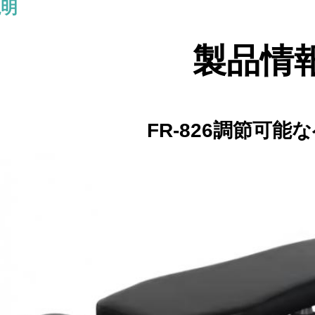
説明
製品情
FR-826
調節可能な