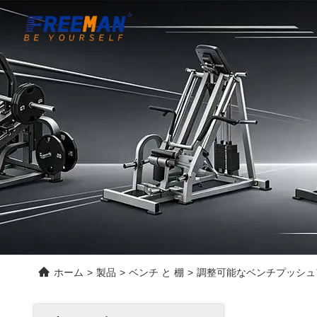
ホーム
>
製品
>
ベンチ と 棚
>
調整可能なベンチプッシュ