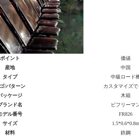
ポイント
価値
産地
中国
タイプ
中級ロード
ゴ/パターン
カスタマイズで
パッケージ
木箱
ブランド名
ビフリーマ
モデル番号
FR826
サイズ
1.5*0.6*0.8
材料
鉄鋼