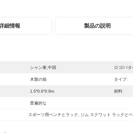
詳細情報
製品の説明
シャン東,中国
ロゴ/パタ
木製の箱
タイプ:
1.5*0.6*0.8m
材料:
普遍的な
スポーツ用ベンチとラック
, 
ジム スクワット ラックと