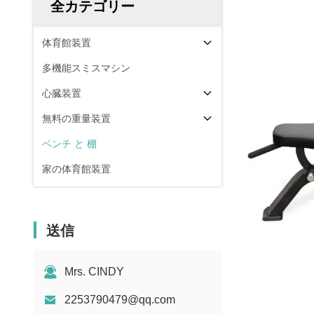
全カテゴリー
体育館装置
多機能スミスマシン
心臓装置
無料の重量装置
ベンチ と 棚
家の体育館装置
送信
Mrs. CINDY
2253790479@qq.com