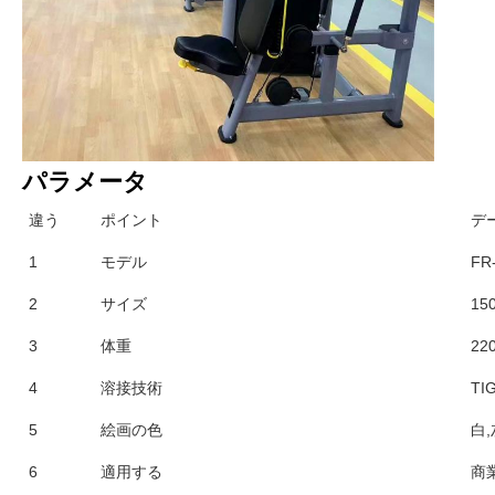
パラメータ
違う
ポイント
デ
1
モデル
FR
2
サイズ
15
3
体重
22
4
溶接技術
TI
5
絵画の色
白,
6
適用する
商