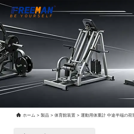
ホーム
>
製品
>
体育館装置
>
運動用体重計 中途半端の荷