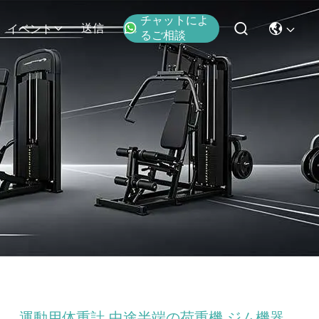
チャットによ
送信
イベント
るご相談
運動用体重計 中途半端の荷重機 ジム機器