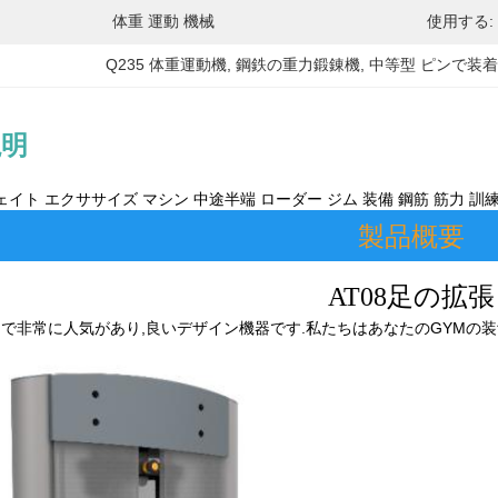
体重 運動 機械
使用する:
Q235 体重運動機
, 
鋼鉄の重力鍛錬機
, 
中等型 ピンで装
説明
イト エクササイズ マシン 中途半端 ローダー ジム 装備 鋼筋 筋力 訓練
製品概要
AT08
足の拡張
Mで非常に人気があり,良いデザイン機器です.私たちはあなたのGYM