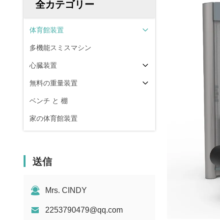
全カテゴリー
体育館装置
多機能スミスマシン
心臓装置
無料の重量装置
ベンチ と 棚
家の体育館装置
送信
Mrs. CINDY
2253790479@qq.com